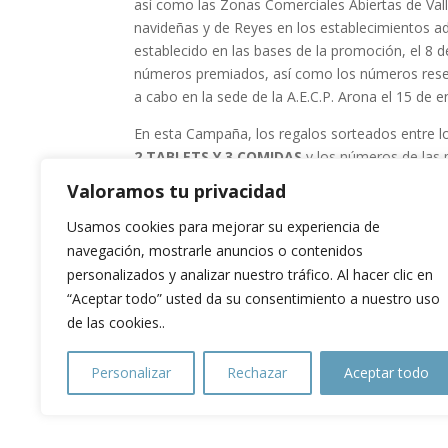
así como las Zonas Comerciales Abiertas de Val
navideñas y de Reyes en los establecimientos ad
establecido en las bases de la promoción, el 8 d
números premiados, así como los números rese
a cabo en la sede de la A.E.C.P. Arona el 15 de e
En esta Campaña, los regalos sorteados entre lo
2 TABLETS Y 3 COMIDAS
y los números de las p
Valoramos tu privacidad
Las Juntas Directivas de las asociaciones organ
Adeje, y agradecen a todas las empresas partici
Usamos cookies para mejorar su experiencia de
la Dirección General de Comercio y Consumo de
navegación, mostrarle anuncios o contenidos
personalizados y analizar nuestro tráfico. Al hacer clic en
“Aceptar todo” usted da su consentimiento a nuestro uso
←
Arona: Cuando la política local del sur pierde 
de las cookies..
cordura
Personalizar
Rechazar
Aceptar todo