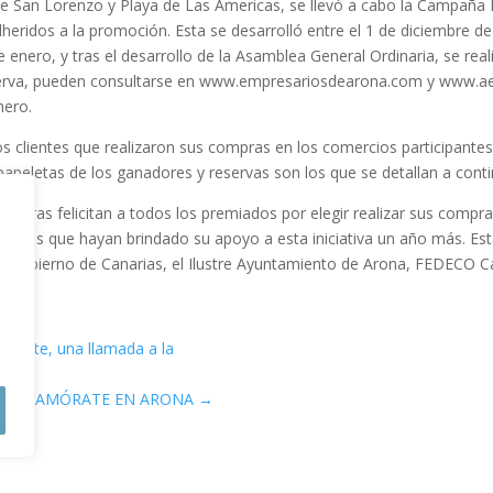
le San Lorenzo y Playa de Las Americas, se llevó a cabo la Campaña 
heridos a la promoción. Esta se desarrolló entre el 1 de diciembre d
e enero, y tras el desarrollo de la Asamblea General Ordinaria, se re
rva, pueden consultarse en www.empresariosdearona.com y www.aepac
nero.
s clientes que realizaron sus compras en los comercios participante
apeletas de los ganadores y reservas son los que se detallan a conti
izadoras felicitan a todos los premiados por elegir realizar sus com
pantes que hayan brindado su apoyo a esta iniciativa un año más. Est
l Gobierno de Canarias, el Ilustre Ayuntamiento de Arona, FEDECO C
el norte, una llamada a la
ENAMÓRATE EN ARONA
→