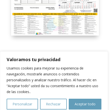
CALENDARIO-LABORAL-2026-TFE—AECPArona
Descarga
Valoramos tu privacidad
Usamos cookies para mejorar su experiencia de
←
En Navidad “Compra en Arona”
navegación, mostrarle anuncios o contenidos
Arona: Cuando la política local del sur pierde el norte,
personalizados y analizar nuestro tráfico. Al hacer clic en
una llamada a la cordura
→
“Aceptar todo” usted da su consentimiento a nuestro uso
de las cookies..
Personalizar
Rechazar
Aceptar todo