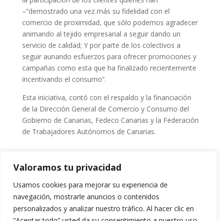
–“demostrado una vez más su fidelidad con el
comercio de proximidad, que sólo podemos agradecer
animando al tejido empresarial a seguir dando un
servicio de calidad; Y por parte de los colectivos a
seguir aunando esfuerzos para ofrecer promociones y
campañas como esta que ha finalizado recientemente
incentivando el consumo”.
Esta iniciativa, contó con el respaldo y la financiación
de la Dirección General de Comercio y Consumo del
Gobierno de Canarias, Fedeco Canarias y la Federación
de Trabajadores Autónomos de Canarias.
Valoramos tu privacidad
←
Los empresarios de Arona satisfechos con el
desbloqueo del Plan Parcial de El Mojón
Usamos cookies para mejorar su experiencia de
La AECP Arona lamenta que la limpieza, la seguridad y
navegación, mostrarle anuncios o contenidos
el embellecimiento del municipio se convierta en una
personalizados y analizar nuestro tráfico. Al hacer clic en
cuestión partidista
→
“Aceptar todo” usted da su consentimiento a nuestro uso